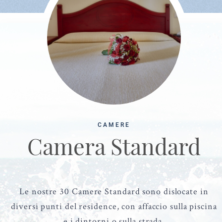
CAMERE
CAMERE
Superior vista mare
Camera Standard
Le nostre 30 Camere Standard sono dislocate in
Posizionate negli ultimi piani della struttura, le
diversi punti del residence, con affaccio sulla piscina
nostre due Superior vista mare sono il fiore
all'occhiello del Parco Blu Club Resort.
e i dintorni o sulla strada.