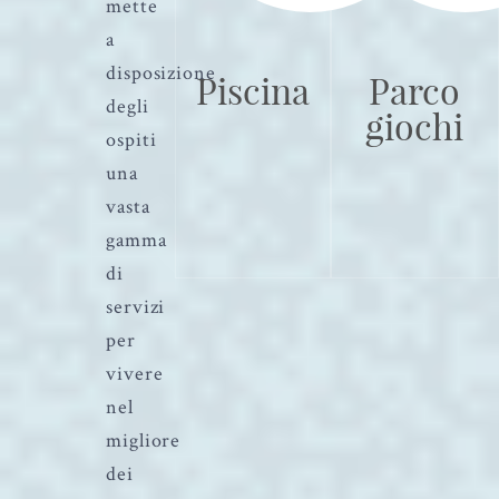
mette
a
disposizione
Piscina
Parco
degli
giochi
ospiti
una
vasta
gamma
di
servizi
per
vivere
nel
migliore
dei