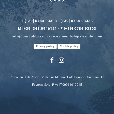
T [+39] 0784.93303 - [+39] 0784.93338
M [+39] 348.0946121 - F [+39] 0784.93303
info@parcoblu.com
-
ricevimento@parcoblu.com
Privacy policy
Cookie policy
Parco Blu Club Resort - Viale Bue Marino - Cala Gonone - Sardinia - La
Favorita S.r.l. - P.iva IT-00961010915